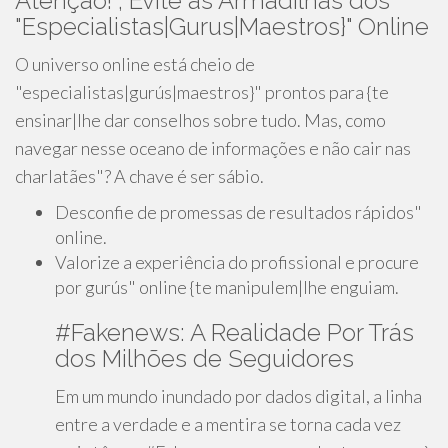
Atenção! , Evite as Armadilhas dos
"Especialistas|Gurus|Maestros}" Online
O universo online está cheio de
"especialistas|gurús|maestros}" prontos para {te
ensinar|lhe dar conselhos sobre tudo. Mas, como
navegar nesse oceano de informações e não cair nas
charlatães"? A chave é ser sábio.
Desconfie de promessas de resultados rápidos"
online.
Valorize a experiência do profissional e procure
por gurús" online {te manipulem|lhe enguiam.
#Fakenews: A Realidade Por Trás
dos Milhões de Seguidores
Em um mundo inundado por dados digital, a linha
entre a verdade e a mentira se torna cada vez